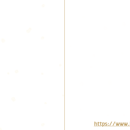
ם-בתים-מעוצבים-מבחר-כתבות-טי/עיצוב-דירות-עיצוב-ד