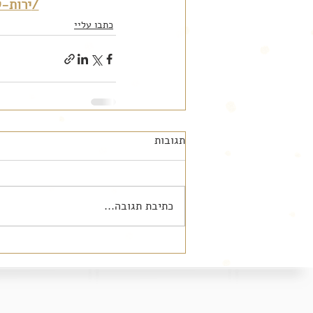
ירות-קטנות-כל-מה-שכ/ניגודים-משלימים-עיצוב-מודרני-וכפרי-ז/
כתבו עליי
תגובות
כתיבת תגובה...